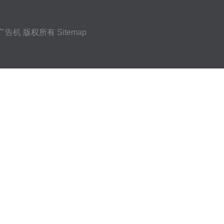
广告机
版权所有
Sitemap