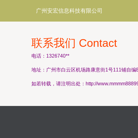
广州安宏信息科技有限公司
联系我们 Contact
电话：1326740**
地址：广州市白云区机场路康意街1号111铺自编B
如若转载，请注明出处：http://www.mmmm88899.com